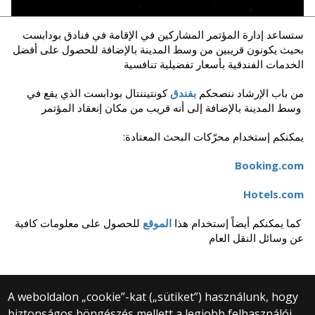
ستساعد إدارة المؤتمر المشاركين في الإقامة في فنادق بودابست
بحيث يكونون قريبين من وسط المدينة بالإضافة للحصول على أفضل
الخدمات الفندقية بأسعار تفضيلية تنافسية
من باب الإرشاد ننصحكم
بفندق
كونتيننتال بودابست الذي يقع في 
وسط المدينة بالإضافة إلى أنه قريب من مكان إنعقاد المؤتمر 
يمكنكم إستخدام محرّكات البحث المعتادة:
Booking.com
Hotels.com
كما يمكنكم أيضاً إستخدام هذا
الموقع
للحصول على معلومات كافية
عن وسائل النقل العام
A weboldalon „cookie”-kat („sütiket”) használunk, hogy
biztonságos böngészés mellett a legjobb felhasználói