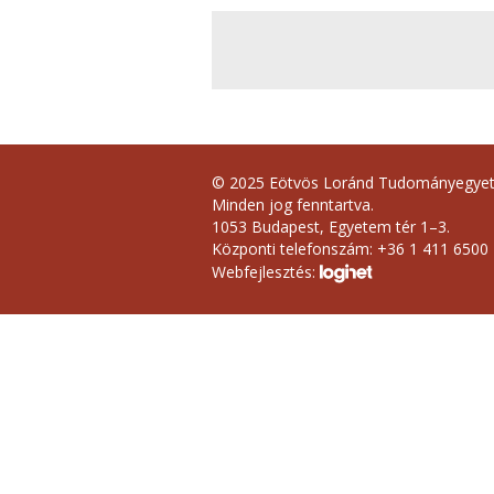
© 2025 Eötvös Loránd Tudományegye
Minden jog fenntartva.
1053 Budapest, Egyetem tér 1–3.
Központi telefonszám: +36 1 411 6500
Webfejlesztés: